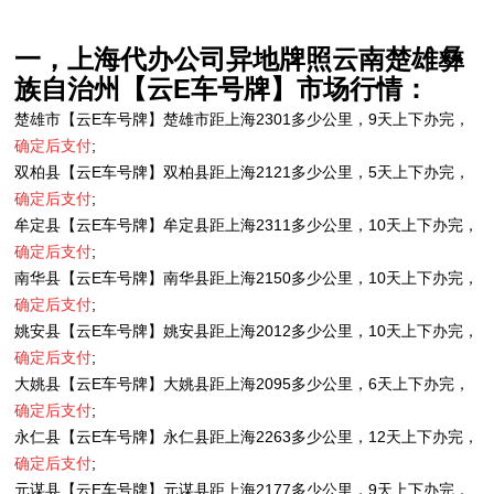
一，上海代办公司异地牌照云南楚雄彝
族自治州【云E车号牌】市场行情：
楚雄市【云E车号牌】楚雄市距上海2301多少公里，9天上下办完，
确定后支付
;
双柏县【云E车号牌】双柏县距上海2121多少公里，5天上下办完，
确定后支付
;
牟定县【云E车号牌】牟定县距上海2311多少公里，10天上下办完，
确定后支付
;
南华县【云E车号牌】南华县距上海2150多少公里，10天上下办完，
确定后支付
;
姚安县【云E车号牌】姚安县距上海2012多少公里，10天上下办完，
确定后支付
;
大姚县【云E车号牌】大姚县距上海2095多少公里，6天上下办完，
确定后支付
;
永仁县【云E车号牌】永仁县距上海2263多少公里，12天上下办完，
确定后支付
;
元谋县【云E车号牌】元谋县距上海2177多少公里，9天上下办完，