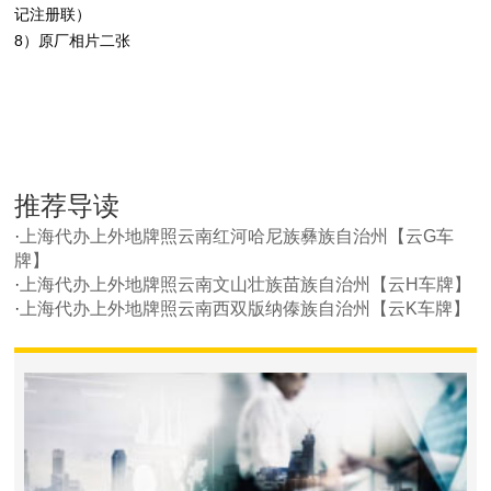
记注册联）
8）原厂相片二张
推荐导读
·
上海代办上外地牌照云南红河哈尼族彝族自治州【云G车
牌】
·
上海代办上外地牌照云南文山壮族苗族自治州【云H车牌】
·
上海代办上外地牌照云南西双版纳傣族自治州【云K车牌】