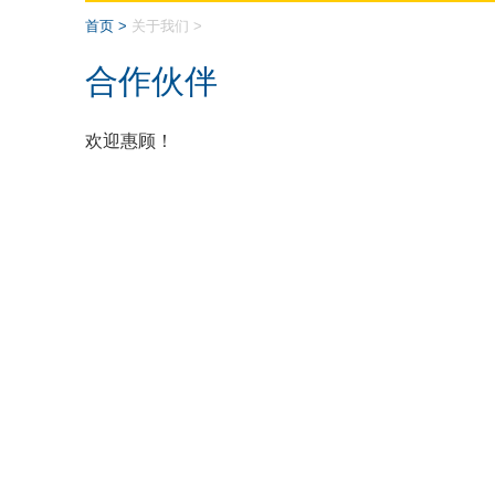
首页 >
关于我们 >
合作伙伴
欢迎惠顾！