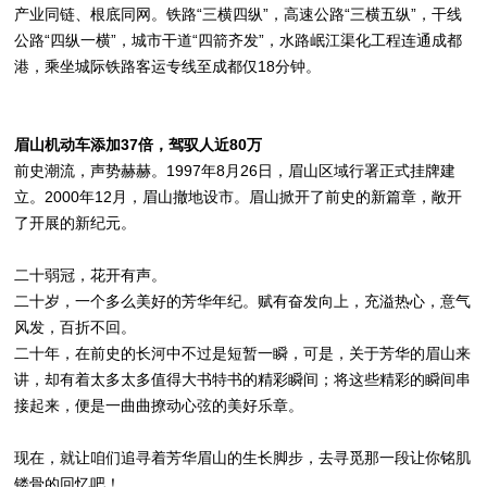
产业同链、根底同网。铁路“三横四纵”，高速公路“三横五纵”，干线
公路“四纵一横”，城市干道“四箭齐发”，水路岷江渠化工程连通成都
港，乘坐城际铁路客运专线至成都仅18分钟。
眉山机动车添加37倍，驾驭人近80万
前史潮流，声势赫赫。1997年8月26日，眉山区域行署正式挂牌建
立。2000年12月，眉山撤地设市。眉山掀开了前史的新篇章，敞开
了开展的新纪元。
二十弱冠，花开有声。
二十岁，一个多么美好的芳华年纪。赋有奋发向上，充溢热心，意气
风发，百折不回。
二十年，在前史的长河中不过是短暂一瞬，可是，关于芳华的眉山来
讲，却有着太多太多值得大书特书的精彩瞬间；将这些精彩的瞬间串
接起来，便是一曲曲撩动心弦的美好乐章。
现在，就让咱们追寻着芳华眉山的生长脚步，去寻觅那一段让你铭肌
镂骨的回忆吧！