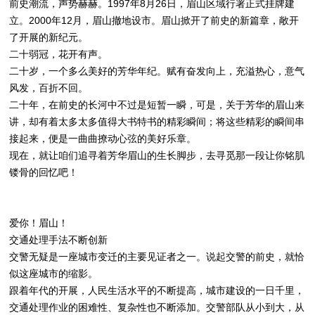
前史潮流，声势赫赫。1997年8月26日，眉山区域行署正式挂牌建
立。2000年12月，眉山撤地设市。眉山掀开了前史的新篇章，敞开
了开展的新纪元。
二十弱冠，花开有声。
二十岁，一个多么美好的芳华年纪。赋有奋发向上，充溢热心，意气
风发，百折不回。
二十年，在前史的长河中不过是短暂一瞬，可是，关于芳华的眉山来
讲，却有着太多太多值得大书特书的精彩瞬间；将这些精彩的瞬间串
接起来，便是一曲曲撩动心弦的美好乐章。
现在，就让咱们追寻着芳华眉山的生长脚步，去寻觅那一段让你铭肌
镂骨的回忆吧！
爱你！眉山！
交通处理手法不断创新
交警无疑是一座城市变迁的主要见证者之一。说起交警的前史，就恰
似这座城市的缩影。
跟着年代的开展，人民生活水平的不断提高，城市建设的一日千里，
交通处理作业的困难性、复杂性也不断添加。交警部队从小到大，从