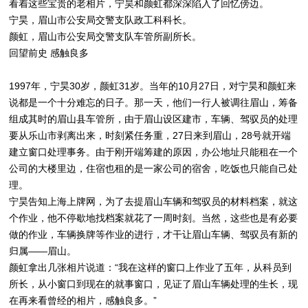
看着这些宝贵的老相片，宁昊和颜虹都深深陷入了回忆傍边。
宁昊，眉山市公安局交警支队政工科科长。
颜虹，眉山市公安局交警支队车管所副所长。
回望前史 感触良多
1997年，宁昊30岁，颜虹31岁。当年的10月27日，对宁昊和颜虹来
说都是一个十分难忘的日子。那一天，他们一行人被调往眉山，筹备
组成其时的眉山县车管所，由于眉山设区建市，车辆、驾驭员的处理
要从乐山市剥离出来，时刻紧任务重，27日来到眉山，28号就开端
建立窗口处理事务。由于刚开端筹建的原因，办公地址只能租在一个
公司的大楼里边，住宿也租的是一家公司的宿舍，吃饭也只能自己处
理。
宁昊告知上海上牌网，为了去提眉山车辆和驾驭员的材料档案，就这
个作业，他不停歇地找档案就花了一周时刻。当然，这些也是有必要
做的作业，车辆换牌等作业的进行，才干让眉山车辆、驾驭员有新的
归属——眉山。
颜虹拿出几张相片说道：“我在这样的窗口上作业了五年，从科员到
所长，从小窗口到现在的就事窗口，见证了眉山车辆处理的生长，现
在再来看曾经的相片，感触良多。”