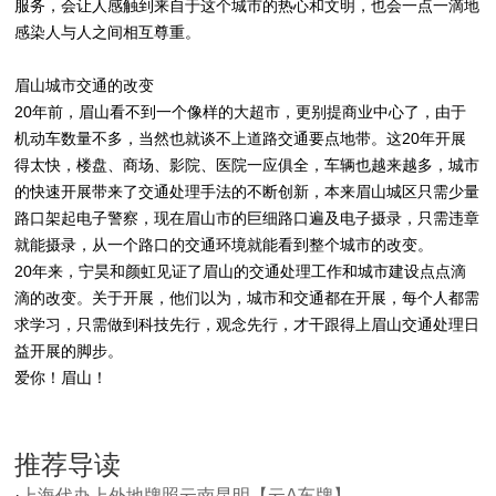
服务，会让人感触到来自于这个城市的热心和文明，也会一点一滴地
感染人与人之间相互尊重。
眉山城市交通的改变
20年前，眉山看不到一个像样的大超市，更别提商业中心了，由于
机动车数量不多，当然也就谈不上道路交通要点地带。这20年开展
得太快，楼盘、商场、影院、医院一应俱全，车辆也越来越多，城市
的快速开展带来了交通处理手法的不断创新，本来眉山城区只需少量
路口架起电子警察，现在眉山市的巨细路口遍及电子摄录，只需违章
就能摄录，从一个路口的交通环境就能看到整个城市的改变。
20年来，宁昊和颜虹见证了眉山的交通处理工作和城市建设点点滴
滴的改变。关于开展，他们以为，城市和交通都在开展，每个人都需
求学习，只需做到科技先行，观念先行，才干跟得上眉山交通处理日
益开展的脚步。
爱你！眉山！
推荐导读
·
上海代办上外地牌照云南昆明【云A车牌】