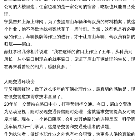
公司的大楼里边，住宿也租的是一家公司的宿舍，吃饭也只能自己处
理。
宁昊告知上海上牌网，为了去提眉山车辆和驾驭员的材料档案，就这
个作业，他不停歇地找档案就花了一周时刻。当然，这些也是有必要
做的作业，车辆换牌等作业的进行，才干让眉山车辆、驾驭员有新的
归属——眉山。
颜虹拿出几张相片说道：“我在这样的窗口上作业了五年，从科员到
所长，从小窗口到现在的就事窗口，见证了眉山车辆处理的生长，现
在再来看曾经的相片，感触良多。”
人随交通环境变
宁昊和颜虹说，做了这么多年的车辆处理作业，最真切的感触是，现
在做交警愈加需求技术含量了。
20年前，交警站在路口中心，打手势指挥交通。今日，眉山交警改
为活动巡视，随时发现交通停留随时处理，这就需求交警提高及时调
度才能。现在，一个路口阻塞，会引发其他路段的连锁反应，科学调
度车辆成为一门学识，这是给交警和交通处理者的课题。
作为执法者，做好本职作业之外也有社会职责，为更多人供给真挚的