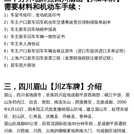
需要材料和机动车手续：
1）车架号拓印，发动机拓印号
2）车主户口新车旧车机动车交通事故责任强制保险单副本
3）车主新车旧车纳税申报表
4）车主新车旧车车辆一致性证书
5）车主本人身份证
6）车主户口新车旧车车辆合格证原件（进口车提供进口关单证明）
7）上海户口新车旧车发票三联（发票联报税联注册登记联）
8）原车照片两张
三，四川眉山【川Z车牌】介绍
眉山，四川省地级市，坐落四川盆地成都平原西南部，岷江中游。眉
山东邻内江、自贡、资阳，南连乐山，西接雅安，北接成都。2000
年6月10日，国务院正式批复撤销眉山区域，建立眉山市，处理东坡
区、彭山区、仁寿县、洪雅县、丹棱县、青神县。
眉山距成都60公里，距双流国际机场30分钟车程，是成都平原通联
川南、川西南、川西、云南的咽喉要地和南大门。与成都区域同城、