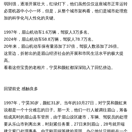
弱到强，逐渐开展壮大，红绿灯下，他们虽然仅仅这座城市正常运转
必需机器中小小一环，但是，从整个城市架构看，他们是城市处理愈
加的科学化与人性化的关键。
1997年，眉山机动车1.6万辆，驾驭人3万多名。
2024年，眉山机动车58.8万辆，驾驭人78.7万名。
20年来，眉山机动车保有量添加了37倍，驾驭人数添加了26倍。
这里边，折射出的是眉山经济社会的开展和市民生活水平的极大提
高。
看着这些宝贵的老相片，宁昊和颜虹都深深陷入了回忆傍边。
回望前史 感触良多
1997年，宁昊30岁，颜虹31岁。当年的10月27日，对宁昊和颜虹来
说都是一个十分难忘的日子。那一天，他们一行人被调往眉山，筹备
组成其时的眉山县车管所，由于眉山设区建市，车辆、驾驭员的处理
要从乐山市剥离出来，时刻紧任务重，27日来到眉山，28号就开端
建立窗口处理事务。由于刚开端筹建的原因，办公地址只能租在一个