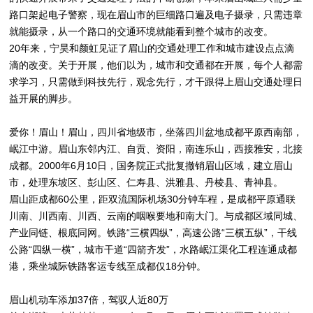
路口架起电子警察，现在眉山市的巨细路口遍及电子摄录，只需违章
就能摄录，从一个路口的交通环境就能看到整个城市的改变。
20年来，宁昊和颜虹见证了眉山的交通处理工作和城市建设点点滴
滴的改变。关于开展，他们以为，城市和交通都在开展，每个人都需
求学习，只需做到科技先行，观念先行，才干跟得上眉山交通处理日
益开展的脚步。
爱你！眉山！眉山，四川省地级市，坐落四川盆地成都平原西南部，
岷江中游。眉山东邻内江、自贡、资阳，南连乐山，西接雅安，北接
成都。2000年6月10日，国务院正式批复撤销眉山区域，建立眉山
市，处理东坡区、彭山区、仁寿县、洪雅县、丹棱县、青神县。
眉山距成都60公里，距双流国际机场30分钟车程，是成都平原通联
川南、川西南、川西、云南的咽喉要地和南大门。与成都区域同城、
产业同链、根底同网。铁路“三横四纵”，高速公路“三横五纵”，干线
公路“四纵一横”，城市干道“四箭齐发”，水路岷江渠化工程连通成都
港，乘坐城际铁路客运专线至成都仅18分钟。
眉山机动车添加37倍，驾驭人近80万