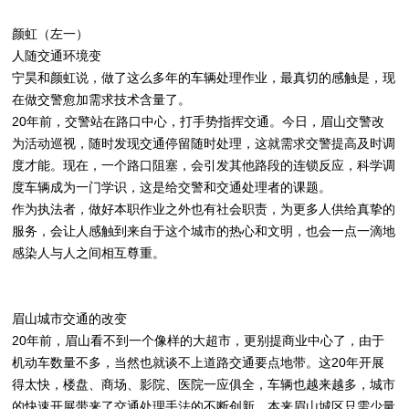
颜虹（左一）
人随交通环境变
宁昊和颜虹说，做了这么多年的车辆处理作业，最真切的感触是，现
在做交警愈加需求技术含量了。
20年前，交警站在路口中心，打手势指挥交通。今日，眉山交警改
为活动巡视，随时发现交通停留随时处理，这就需求交警提高及时调
度才能。现在，一个路口阻塞，会引发其他路段的连锁反应，科学调
度车辆成为一门学识，这是给交警和交通处理者的课题。
作为执法者，做好本职作业之外也有社会职责，为更多人供给真挚的
服务，会让人感触到来自于这个城市的热心和文明，也会一点一滴地
感染人与人之间相互尊重。
眉山城市交通的改变
20年前，眉山看不到一个像样的大超市，更别提商业中心了，由于
机动车数量不多，当然也就谈不上道路交通要点地带。这20年开展
得太快，楼盘、商场、影院、医院一应俱全，车辆也越来越多，城市
的快速开展带来了交通处理手法的不断创新，本来眉山城区只需少量