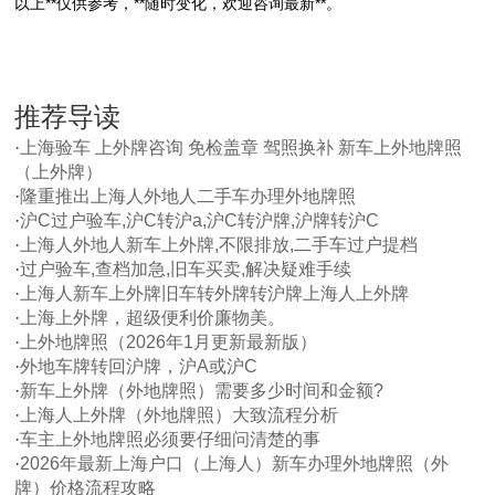
以上**仅供参考，**随时变化，欢迎咨询最新**。
推荐导读
·
上海验车 上外牌咨询 免检盖章 驾照换补 新车上外地牌照
（上外牌）
·
隆重推出上海人外地人二手车办理外地牌照
·
沪C过户验车,沪C转沪a,沪C转沪牌,沪牌转沪C
·
上海人外地人新车上外牌,不限排放,二手车过户提档
·
过户验车,查档加急,旧车买卖,解决疑难手续
·
上海人新车上外牌旧车转外牌转沪牌上海人上外牌
·
上海上外牌，超级便利价廉物美。
·
上外地牌照（2026年1月更新最新版）
·
外地车牌转回沪牌，沪A或沪C
·
新车上外牌（外地牌照）需要多少时间和金额?
·
上海人上外牌（外地牌照）大致流程分析
·
车主上外地牌照必须要仔细问清楚的事
·
2026年最新上海户口（上海人）新车办理外地牌照（外
牌）价格流程攻略