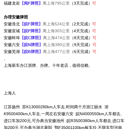
福建龙岩
【闽F牌照】
离上海795公里
（3天完成）
可
办理安徽牌照
安徽淮北
【皖F牌照】
离上海524公里
（2天完成）
可
安徽宣城
【皖P牌照】
离上海303公里
（4天完成）
可
安徽蚌埠
【皖C牌照】
离上海474公里
（8天完成）
可
安徽六安
【皖N牌照】
离上海390公里
（9天完成）
可
安徽芜湖
【皖B牌照】
离上海477公里
（6天完成）
可
、
上海新车办江浙牌、办牌。十年老店，值得信赖。
上海人
江苏扬州 苏K13000280km人车去,时间两个月浙江丽水 浙
K9500400km人车去,一周左右安徽六安 皖N4000550km人车都去,
进口车加200元,可办典当安徽池州 皖R3500380km人车都去,进口车
加200元,可办典当湖北襄阳 鄂F35001100km板车拉,不限车型河南