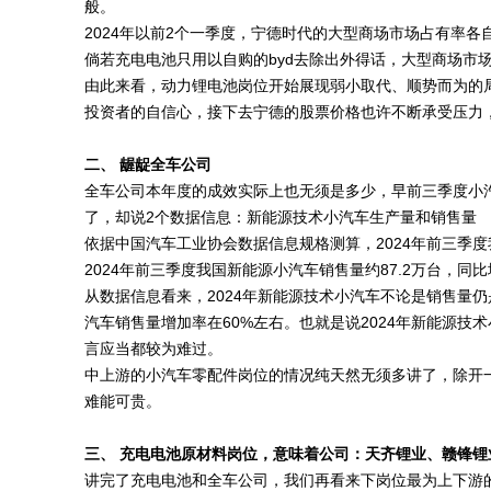
般。
2024年以前2个一季度，宁德时代的大型商场市场占有率各
倘若充电电池只用以自购的byd去除出外得话，大型商场市
由此来看，动力锂电池岗位开始展现弱小取代、顺势而为的
投资者的自信心，接下去宁德的股票价格也许不断承受压力
二、 龌龊全车公司
全车公司本年度的成效实际上也无须是多少，早前三季度小
了，却说2个数据信息：新能源技术小汽车生产量和销售量
依据中国汽车工业协会数据信息规格测算，2024年前三季度我
2024年前三季度我国新能源小汽车销售量约87.2万台，同比增
从数据信息看来，2024年新能源技术小汽车不论是销售量仍
汽车销售量增加率在60%左右。也就是说2024年新能源
言应当都较为难过。
中上游的小汽车零配件岗位的情况纯天然无须多讲了，除开
难能可贵。
三、 充电电池原材料岗位，意味着公司：天齐锂业、赣锋锂
讲完了充电电池和全车公司，我们再看来下岗位最为上下游