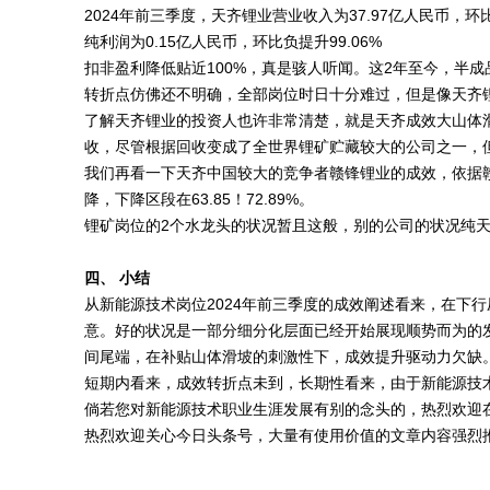
2024年前三季度，天齐锂业营业收入为37.97亿人民币，环比
纯利润为0.15亿人民币，环比负提升99.06%
扣非盈利降低贴近100%，真是骇人听闻。这2年至今，半
转折点仿佛还不明确，全部岗位时日十分难过，但是像天齐
了解天齐锂业的投资人也许非常清楚，就是天齐成效大山体
收，尽管根据回收变成了全世界锂矿贮藏较大的公司之一，
我们再看一下天齐中国较大的竞争者赣锋锂业的成效，依据赣
降，下降区段在63.85！72.89%。
锂矿岗位的2个水龙头的状况暂且这般，别的公司的状况纯
四、 小结
从新能源技术岗位2024年前三季度的成效阐述看来，在下
意。好的状况是一部分细分化层面已经开始展现顺势而为的
间尾端，在补贴山体滑坡的刺激性下，成效提升驱动力欠缺
短期内看来，成效转折点未到，长期性看来，由于新能源技
倘若您对新能源技术职业生涯发展有别的念头的，热烈欢迎
热烈欢迎关心今日头条号，大量有使用价值的文章内容强烈