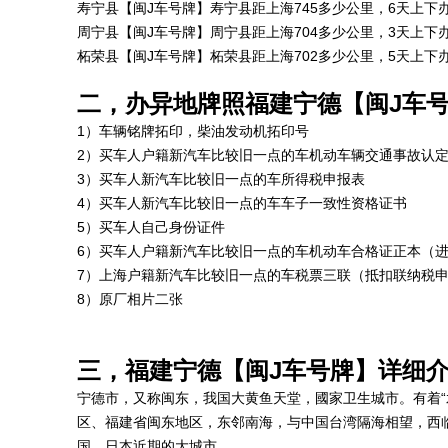
寿宁县【闽J车号牌】寿宁县距上海745多少公里，6天上下
周宁县【闽J车号牌】周宁县距上海704多少公里，3天上下
柘荣县【闽J车号牌】柘荣县距上海702多少公里，5天上下
二，办异地牌照福建宁德【闽J车
1）车辆铭牌拓印，柴油发动机拓印号
2）买车人户籍新汽车比较旧一点的车机动车辆交通事故认
3）买车人新汽车比较旧一点的车所得税申报表
4）买车人新汽车比较旧一点的车车子一致性资格证书
5）买车人自己身份证件
6）买车人户籍新汽车比较旧一点的车机动车合格证正本（
7）上海户籍新汽车比较旧一点的车税票三联（抵扣联纳税
8）原厂相片二张
三，福建宁德【闽J车号牌】详细
宁德市，又称闽东，我国大黄鱼天堂，國家卫生城市。有着“
区、福建省闽东地区，东邻南海，与中国台湾隔海相望，西临
国、日本近期的大城市。