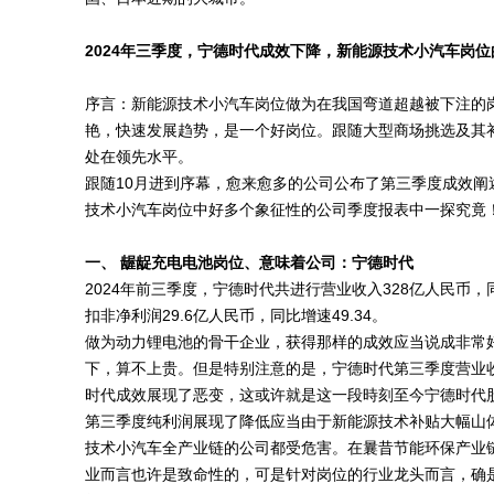
2024年三季度，宁德时代成效下降，新能源技术小汽车岗
序言：新能源技术小汽车岗位做为在我国弯道超越被下注的
艳，快速发展趋势，是一个好岗位。跟随大型商场挑选及其
处在领先水平。
跟随10月进到序幕，愈来愈多的公司公布了第三季度成效
技术小汽车岗位中好多个象征性的公司季度报表中一探究竟
一、 龌龊充电电池岗位、意味着公司：宁德时代
2024年前三季度，宁德时代共进行营业收入328亿人民币，同
扣非净利润29.6亿人民币，同比增速49.34。
做为动力锂电池的骨干企业，获得那样的成效应当说成非常好的
下，算不上贵。但是特别注意的是，宁德时代第三季度营业收入
时代成效展现了恶变，这或许就是这一段時刻至今宁德时代
第三季度纯利润展现了降低应当由于新能源技术补贴大幅山
技术小汽车全产业链的公司都受危害。在曩昔节能环保产业
业而言也许是致命性的，可是针对岗位的行业龙头而言，确