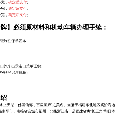
办完，
确定后支付
;
办完，
确定后支付
;
办完，
确定后支付
;
号牌】必须原材料和机动车辆办理手续：
定强制性保单团本
进口汽车出示進口关单证实）
申报联登记注册联）
介绍
水上天湖，佛国仙都，百里画廊”之美名。坐落于福建东北地区翼沿海地
南平市，南接省会城市福州，北接浙江省，是福建省离“长三角”和日本