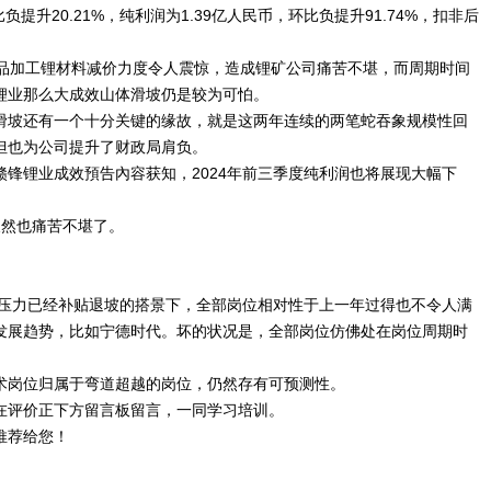
负提升20.21%，纯利润为1.39亿人民币，环比负提升91.74%，扣非后
成品加工锂材料减价力度令人震惊，造成锂矿公司痛苦不堪，而周期时间
锂业那么大成效山体滑坡仍是较为可怕。
滑坡还有一个十分关键的缘故，就是这两年连续的两笔蛇吞象规模性回
但也为公司提升了财政局肩负。
锋锂业成效預告內容获知，2024年前三季度纯利润也将展现大幅下
天然也痛苦不堪了。
行压力已经补贴退坡的搭景下，全部岗位相对性于上一年过得也不令人满
发展趋势，比如宁德时代。坏的状况是，全部岗位仿佛处在岗位周期时
。
术岗位归属于弯道超越的岗位，仍然存有可预测性。
在评价正下方留言板留言，一同学习培训。
推荐给您！