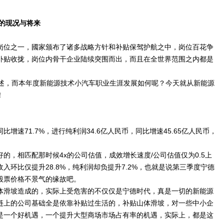
位的现况与将来
岗位之一，國家颁布了诸多战略方针和补贴保驾护航之中，岗位百花争
补贴收拢，岗位内骨干企业陆续突围而出，而且在全世界范围之内都是
阐述，而本年度新能源技术小汽车职业生涯发展如何呢？今天就从新能源
！
比增速71.7%，进行纯利润34.6亿人民币，同比增速45.65亿人民币，
，相匹配那时候4x的公司估值，成效增长速度/公司估值仅为0.5上
环比仅提升28.8%，纯利润却负提升7.2%，也就是说第三季度宁德
股票价格不景气的缘故吧。
体滑坡造成的，实际上受危害的不仅仅是宁德时代，真是一切的新能源
链上的公司基础全是依靠补贴过生活的，补贴山体滑坡，对一些中小企
是一个好机遇，一个提升大型商场市场占有率的机遇，实际上，都是这