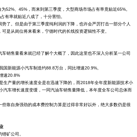
自为52%、45%，而来到第三季度，大型商场市场占有率竟贴近65%。
场占有率就贴近八成了，十分害怕。
局势了。但是由于第三季度纯利润的下降，也许会严厉打击一部分个人
，可是从岗位将来看来，宁德时代的长线投资逻辑性不变。
汽车销售量看来就已经了解个大概了，因此这里也不深入分析某一公司
国新能源小汽车制造约88.8万台，同比增速20.9%。
速20.8%
是生产量的增长速度全是在迅速下降的，而2018年全年度新能源技术小
技术小汽车增长速度变缓，一同汽油车销售量降低，本年度全车公司总体而
一些靠自身强劲的成本费控制力算是过得非常好以外，绝大多数仍是很
业
的锂矿公司。