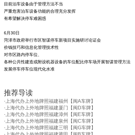
目前泊车设备由于管理方法不当
严重危害泊车设备功能的合理充分发挥
有希望解决停车难困惑
6月30日
菏泽市政府举行市区智谋停车新项目实施研讨论证会
价钱技巧和信息化管理技术性
对市区路内停车位、
各种公共性建造或附设机器设备的车位配比停车场开展智谋管理方法
发展停车停车位现代化水准
推荐导读
·
上海代办上外地牌照福建福州【闽A车牌】
·
上海代办上外地牌照福建厦门【闽D车牌】
·
上海代办上外地牌照福建漳州【闽E车牌】
·
上海代办上外地牌照福建泉州【闽C车牌】
·
上海代办上外地牌照福建三明【闽G车牌】
·
上海代办上外地牌照福建莆田【闽B车牌】