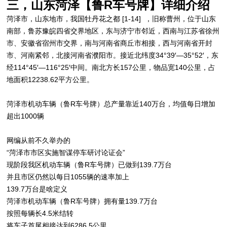
三，山东菏泽【鲁R车号牌】详细介绍
菏泽市，山东地市，我国牡丹花之都 [1-14] ，旧称曹州，位于山东
南部，鲁苏豫皖四省交界地区，东与济宁市邻近，西南与江苏省徐州
市、安徽省宿州市交界，南与河南省商丘市相接，西与河南省开封
市、河南紧邻，北接河南省濮阳市。接近北纬度34°39′—35°52′，东
经114°45′—116°25′中间。南北方长157公里，物品宽140公里，占
地面积12238.62平方公里。
菏泽市机动车辆（鲁R车号牌）总产量靠近140万台，均值每日增加
超出1000辆
网编从前不久举办的
“菏泽市市区实施智谋停车研讨论证会”
现阶段我区机动车辆（鲁R车号牌）已做到139.7万台
并且市区仍然以每日1055辆的速率加上
139.7万台是啥定义
菏泽市机动车辆（鲁R车号牌）拥有量139.7万台
按照每辆长4.5米结转
将车子首尾相接达到6286.5公里