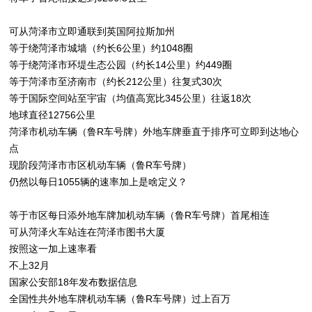
可从菏泽市立即通联到英国阿拉斯加州
等于绕菏泽市城墙（约长6公里）约1048圈
等于绕菏泽市环堤生态公园（约长14公里）约449圈
等于菏泽市至济南市（约长212公里）往复式30次
等于国际空间站至宇宙（均值高宽比345公里）往返18次
地球直径12756公里
菏泽市机动车辆（鲁R车号牌）外地车牌垂直于排序可立即到达地心
点
现阶段菏泽市市区机动车辆（鲁R车号牌）
仍然以每日1055辆的速率加上是啥定义？
等于市区每日添外地车牌加机动车辆（鲁R车号牌）首尾相连
可从菏泽火车站连在菏泽市图书大厦
按照这一加上速率看
不上32月
国家公安部18年发布数据信息
全国性共外地车牌机动车辆（鲁R车号牌）过上百万